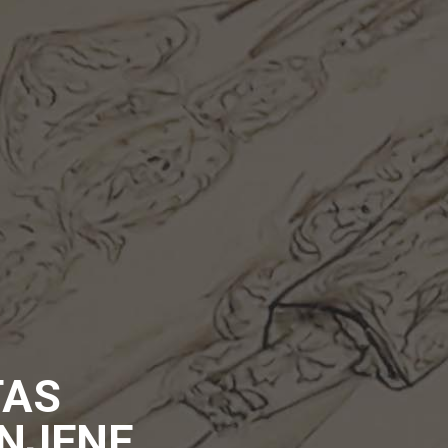
TAS
ENJENE